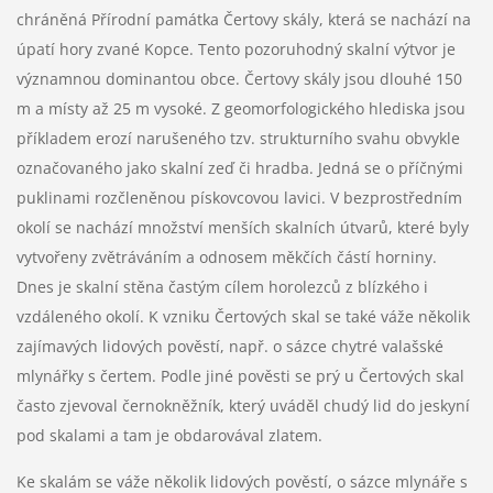
chráněná Přírodní památka Čertovy skály, která se nachází na
úpatí hory zvané Kopce. Tento pozoruhodný skalní výtvor je
významnou dominantou obce. Čertovy skály jsou dlouhé 150
m a místy až 25 m vysoké. Z geomorfologického hlediska jsou
příkladem erozí narušeného tzv. strukturního svahu obvykle
označovaného jako skalní zeď či hradba. Jedná se o příčnými
puklinami rozčleněnou pískovcovou lavici. V bezprostředním
okolí se nachází množství menších skalních útvarů, které byly
vytvořeny zvětráváním a odnosem měkčích částí horniny.
Dnes je skalní stěna častým cílem horolezců z blízkého i
vzdáleného okolí. K vzniku Čertových skal se také váže několik
zajímavých lidových pověstí, např. o sázce chytré valašské
mlynářky s čertem. Podle jiné pověsti se prý u Čertových skal
často zjevoval černokněžník, který uváděl chudý lid do jeskyní
pod skalami a tam je obdarovával zlatem.
Ke skalám se váže několik lidových pověstí, o sázce mlynáře s