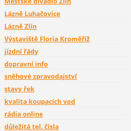
Městské divadlo Zlín
Lázně Luhačovice
Lázně Zlín
Výstaviště Floria Kroměříž
jízdní řády
dopravní info
sněhové zpravodajství
stavy řek
kvalita koupacích vod
rádia online
důležitá tel. čísla