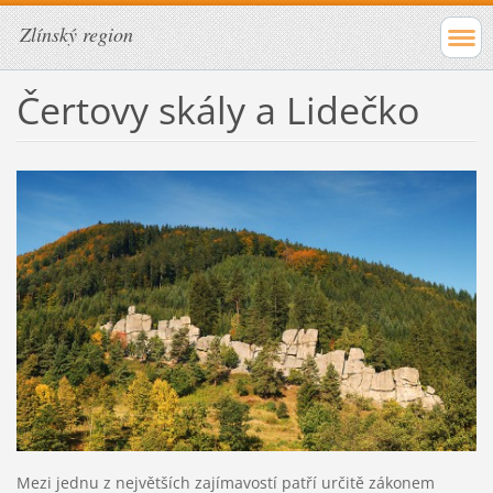
Zlínský region
Čertovy skály a Lidečko
Mezi jednu z největších zajímavostí patří určitě zákonem