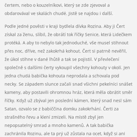
čertem, nebo o kouzelníkovi, který se zde zjevoval a
obdarovával ve skalách chudé. Jistě se najdou i další.
Podle jedné pověsti v kraji bydlela dívka Rozina. Aby ji Čert
získal za ženu, slíbil, že obrátí tok říčky Senice, která Lidečkem
protéká. A aby to nebylo tak jednoduché, vše musel stihnout
přes noc, dříve, než zakokrhá kohout. Čert si patrně nevěřil,
že úkol stihne v dané lhůtě a tak se pojistil. V převlečení
společně s dalšími čerty vykoupil všechny kohouty v okolí. Jen
jedna chudá babička kohouta neprodala a schovala pod
necky. Se západem slunce začali snad všichni pekelníci snášet
kameny, aby postavili ohromnou hráz, která měla obrátit směr
říčky. Když už zbýval jen poslední kámen, který snad nesl sám
Satan, ozvalo se z babiččina domku zakokrhání. Čerti za
strašného řevu a klení zmizeli. Na místě zbyl jen
nepopsatelný smrad a mnoho kamenů. A tak babička
zachránila Rozinu, ale ta prý už zůstala na ocet, když si ani