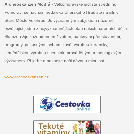
Archeoskanzen Modrá
- Velkomoravské sídliště středního
Pomoraví se nachází nedaleko Uherského Hradiště na silnici
Staré Město Velehrad. Je významným subjektem názorně
osvětlující jednu z nejvýznamnějších etap našich národních dějin.
Skanzen žije každodenním životem, naučnými představeními,
programy, pokusnými tavbami kovů, výrobou keramiky,
zemědělskou výrobou i neustále prováděným archeologickým
výzkumem. Přijeďte a poznejte naši dávnou minulost.
www.archeoskanzen.cz